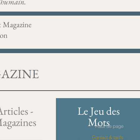
 l'humain.
& Magazine
ion
GAZINE
rticles -
Le Jeu des
agazines
Mots
Haut de page
Contact & tarifs