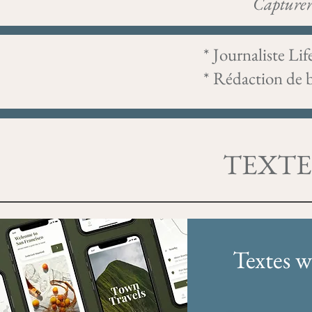
Capturer 
* Journa
* Rédaction
TEXTE
Textes 