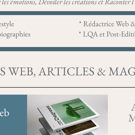
les émotions, Dévoiler les créations et Raconter
liste Lifestyle
* Rédactrice Web 
 de biographies * LQA et Post-Edit
S WEB, ARTICLES & MA
A
web
M