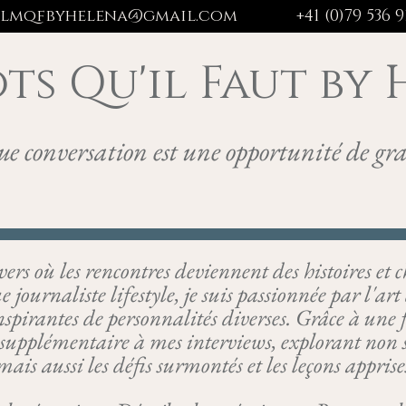
lmqfbyhelena@gmail.com
+41 (0)79 536 91
ts Qu'il Faut by
e conversation est une opportunité de gr
s où les rencontres deviennent des histoires et c
 journaliste lifestyle, je suis passionnée par l'ar
inspirantes de personnalités diverses. Grâce à une
supplémentaire à mes interviews, explorant non s
mais aussi les défis surmontés et les leçons appris