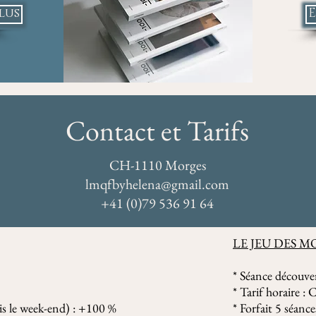
lus
E
Contact et Tarifs
CH-1110 Morges
lmqfbyhelena@gmail.com
+41 (0)79 536 91 64
LE JEU DES M
* Séance découver
* Tarif horaire 
is le week-end) : +100 %
* Forfait 5 séan