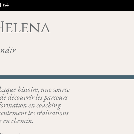
 64
 Helena
andir
haque histoire, une source
t de découvrir les parcours
 formation en coaching,
eulement les réalisations
es en chemin.