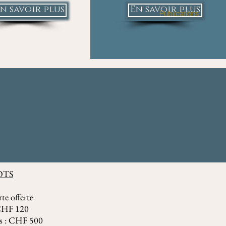
n savoir plus
En savoir plus
Publications
OTS
te offerte
: CHF 120
ces : CHF 500